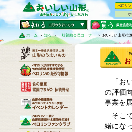
ホ
ホーム
＞
知る
＞
一般賛助会員コーナー
＞ おいしい山形推
「
お
「おい
の評価
事業を
そこで
緒にな