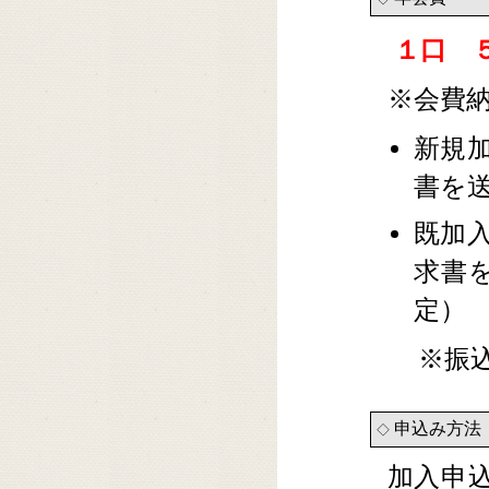
１口 
※会費
新規
書を
既加
求書
定）
※振
申込み方法
◇
加入申