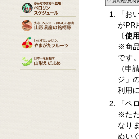
賛助会員特
◇
「お
がP
〔
使
※商
です
（申
ジ」
利用
「ペ
※た
なり
ぬい