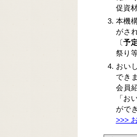
促資
本機
がさ
〔
予
祭り
おい
でき
会員
「お
がで
>>>