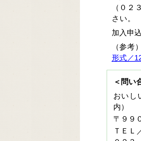
（０２
さい。
加入申込
（参考
形式／12
＜問い
おいし
内）
〒９９
ＴＥＬ