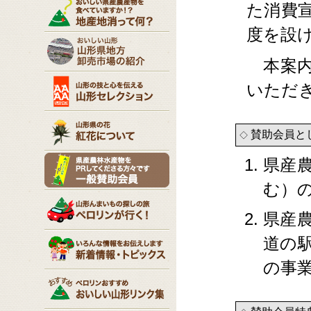
た消費
度を設
本案内
いただ
賛助会員と
◇
県産
む）
県産
道の
の事