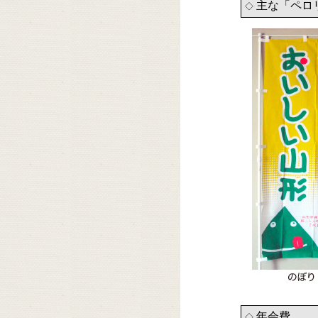
主な「ペロ
◇
年会費
◇