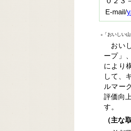
０２３
E-mail/
y
「おいしい山
○
おいし
ープ」
により
して、
ルマー
評価向
す。
（主な