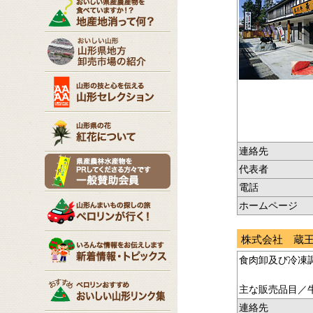
連絡先
代表者
電話
ホームページ
株式会社 蔵
食肉卸及び冷凍
主な販売品目／
連絡先