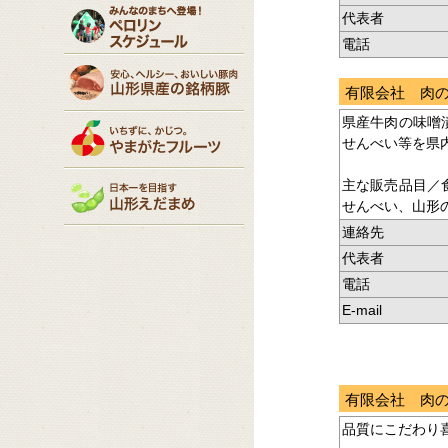
代表者
電話
有限会社 肉
県産牛肉の味噌
せんべい等を県
主な販売品目／
せんべい、山形
連絡先
代表者
電話
E-mail
有限会社 肉
品質にこだわり