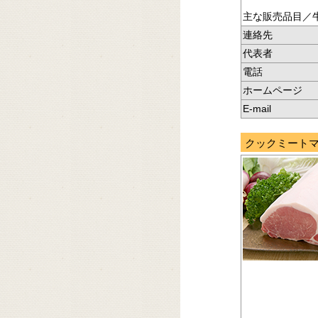
主な販売品目／
連絡先
代表者
電話
ホームページ
E-mail
クックミート