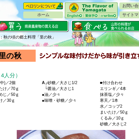
お問い合
ホーム
サイトマ
：秋の頃の郷土料理「里の秋」
里の秋
4人分）
中)／2個
A
┌砂糖／大さじ1/2
■付け合わせ
たけ／70ｇ
A
└醤油／大さじ1
エリンギ／4本
めじ／50ｇ
●油／少々
抹茶塩／少々
け／30ｇ
●味噌・砂糖／少々
寒天／1本
水／コップ2
まいたけ／50ｇ
くるみ／10ｇ
砂糖／大さじ2