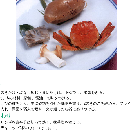
方
えのきたけ・ぶなしめじ・まいたけは、下ゆでし、水気をきる。
に、
A
の材料（砂糖、醤油）で味をつける。
あけびの種をとり、中に砂糖を混ぜた味噌を塗り、2のきのこを詰める。フラ
を入れ、両面を弱火で焼き、火が通ったら器に盛りつける。
合わせ
エリンギを縦半分に切って焼く。抹茶塩を添える。
寒天をコップ2杯の水につけておく。