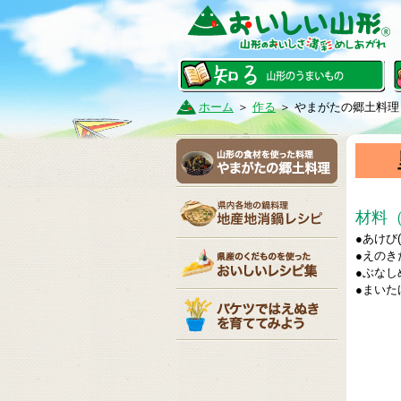
ホーム
＞
作る
＞
やまがたの郷土料理
材料（
●あけび(
●えのき
●ぶなし
●まいた