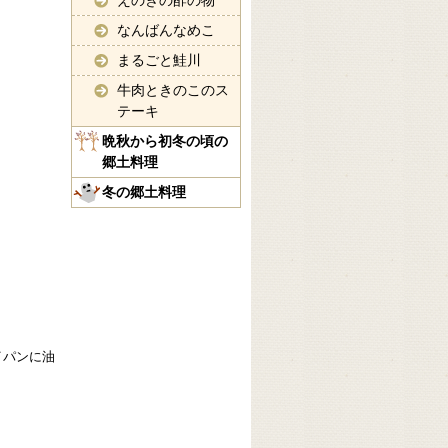
えのきの酢の物
なんばんなめこ
まるごと鮭川
牛肉ときのこのス
テーキ
晩秋から初冬の頃の
郷土料理
冬の郷土料理
イパンに油