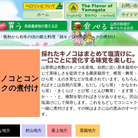
お問い合
ホーム
サイトマ
：晩秋から初冬の頃の郷土料理「雑キノコとコンニャクの煮付け」
山形県は有数のキノコ生産地。自然に近い原木栽培や
じて美味しさを提供できる菌床栽培で、椎茸・舞茸・
キノコとコン
ひら茸・えのき茸などが生産されています。もちろん
ればそこは自然の宝庫。もだし（なら茸）・かなかわ
ャクの煮付け
ら茸）・きくらげ・とび茸（とんび舞茸）・ます茸・
か・・・と、種類を挙げればきりがありません。沢山
塩漬けにして保存します。これをもどしてコンニャク
一緒に煮付けます。その味はまさに山の恵みのオーケ
す。
な地方
村山地方
最上地方
置賜地方