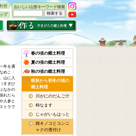
わせ
おいしい山形キーワード検索
ップ
春の頃の郷土料理
夏の頃の郷土料理
一年を通
秋の頃の郷土料理
なめこ・
、山に入
晩秋から初冬の頃の
（すぎひ
郷土料理
ぶなかの
採れたら
川がにのだんご汁
や人参と
柿なます
ストラで
じゃがいもはっと
雑キノコとコンニ
ャクの煮付け