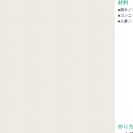
材料
●雑キノ
●コンニ
●人参／
作り