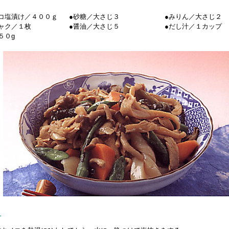
コ塩漬け／４００ｇ
●砂糖／大さじ３
●みりん／大さじ２
ャク／１枚
●醤油／大さじ５
●だし汁／１カップ
５０g
方