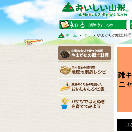
ホーム
＞
作る
＞
やまがたの郷土料理
雑
ニ
主