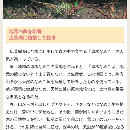
地元の菌を培養
広葉樹に植菌して栽培
広葉樹をほだ木に利用して森の中で育てる「原木なめこ」の人
気が高まっている。
最上地域の原木なめこの産地を訪ねると、「原木なめこは、地
元の菌でないとうまく育たない」と生産者。この地区では、鳥海
山系から天然のなめこ菌を採種して培養したものを使っている。
菌が環境に敏感なため、天然に近い原木栽培では、土地柄が重要
な要素となるのだ。
春、山から切り出したブナやトチ、サクラなどになめこ菌を植
え付け、森の中に伏せ込む。その後、菌が回りやすいようにほだ
木の天地替えを行い、状況に応じて霜よけ・雪よけのカバーをか
ける。それ以降は自然に任せ、翌年の秋、気温が20度前後になる