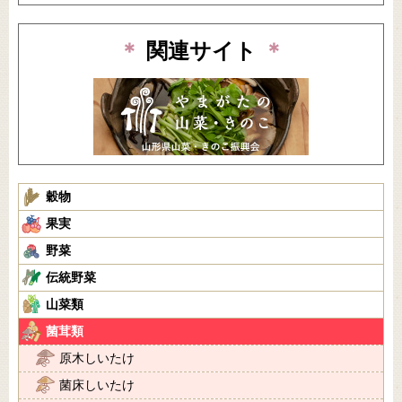
＊
関連サイト
＊
穀物
果実
野菜
伝統野菜
山菜類
菌茸類
原木しいたけ
菌床しいたけ