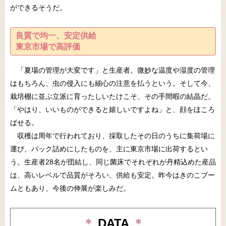
ができるそうだ。
良質で均一、安定供給
東京市場で高評価
「夏場の管理が大変です」と生産者。微妙な温度や湿度の管理
はもちろん、虫の侵入にも細心の注意を払うという。そして今、
栽培棚に並ぶ立派に育ったしいたけこそ、その手間暇の結晶だ。
「やはり、いいものができると嬉しいですよね」と、顔をほころ
ばせる。
収穫は周年で行われており、採取したその日のうちに集荷場に
運び、パック詰めにしたものを、主に東京市場に出荷するとい
う。生産者28名が団結し、同じ菌床でそれぞれが丹精込めた産品
は、高いレベルで品質がそろい、供給も安定。昨今はきのこブー
ムともあり、今後の伸展が楽しみだ。
＊
DATA
＊