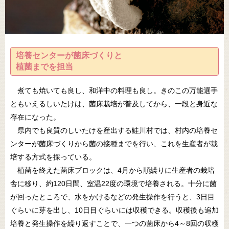
培養センターが菌床づくりと
植菌までを担当
煮ても焼いても良し、和洋中の料理も良し。きのこの万能選手
ともいえるしいたけは、菌床栽培が普及してから、一段と身近な
存在になった。
県内でも良質のしいたけを産出する鮭川村では、村内の培養セ
ンターが菌床づくりから菌の接種までを行い、これを生産者が栽
培する方式を採っている。
植菌を終えた菌床ブロックは、4月から順繰りに生産者の栽培
舎に移り、約120日間、室温22度の環境で培養される。十分に菌
が回ったところで、水をかけるなどの発生操作を行うと、3日目
ぐらいに芽を出し、10日目ぐらいには収穫できる。収穫後も追加
培養と発生操作を繰り返すことで、一つの菌床から4～8回の収穫