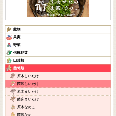
穀物
果実
野菜
伝統野菜
山菜類
菌茸類
原木しいたけ
菌床しいたけ
原木まいたけ
菌床まいたけ
原木なめこ
菌床なめこ