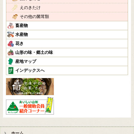
えのきたけ
その他の菌茸類
畜産物
水産物
花き
山形の味・郷土の味
産地マップ
インデックスへ
ホーム