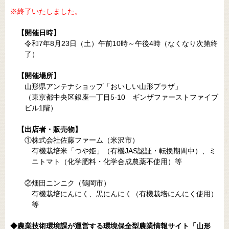
※終了いたしました。
【開催日時】
令和7年8月23日（土）午前10時～午後4時（なくなり次第終
了）
【開催場所】
山形県アンテナショップ「おいしい山形プラザ」
（東京都中央区銀座一丁目5-10 ギンザファーストファイブ
ビル1階）
【出店者・販売物】
①株式会社佐藤ファーム（米沢市）
有機栽培米「つや姫」（有機JAS認証・転換期間中）、ミ
ニトマト（化学肥料・化学合成農薬不使用）等
②畑田ニンニク（鶴岡市）
有機栽培にんにく、黒にんにく（有機栽培にんにく使用）
等
◆農業技術環境課が運営する環境保全型農業情報サイト「山形