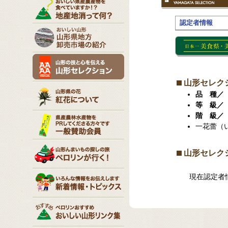
認定者情報
山形セレク
品 種／
等 級／
階 級／
一花蕾（
山形セレク
現在認定者情