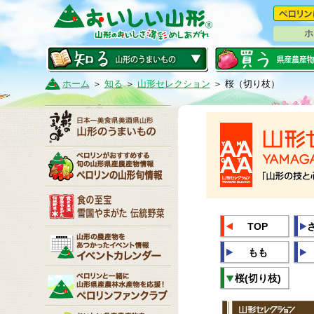
ホ
ホーム
＞
知る
＞
山形セレクション
＞ 桜（切り枝）
TOP
もも
桜(切り枝)