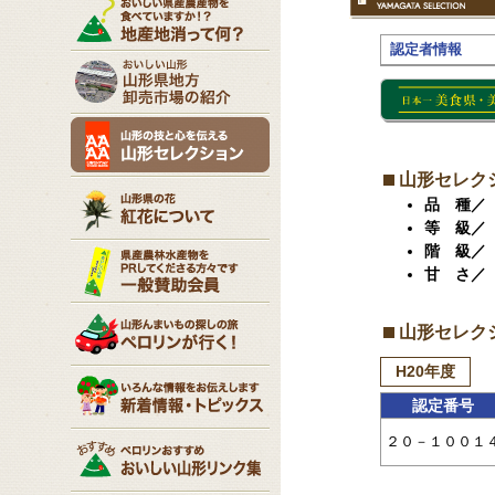
認定者情報
山形セレク
品 種／
等 級／
階 級／
甘 さ／
山形セレク
H20年度
認定番号
２０－１００１