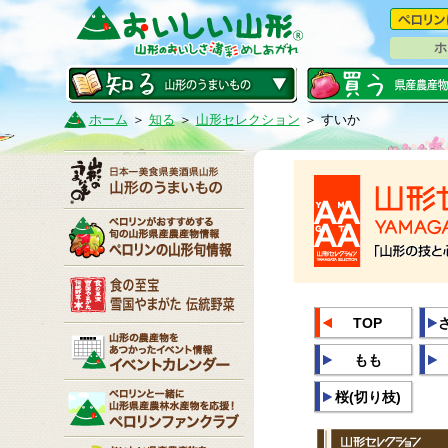
ホ
ホーム
＞
知る
＞
山形セレクション
＞ すいか
TOP
もも
桜(切り枝)