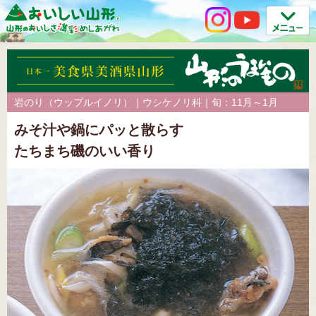
岩のり（ウップルイノリ）｜ウシケノリ科｜旬：11月～1月
みそ汁や鍋にパッと散らす
たちまち磯のいい香り