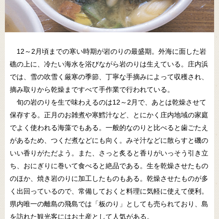
12～2月頃までの寒い時期が岩のりの最盛期。外海に面した岩
礁の上に、冷たい海水を浴びながら岩のりは生えている。庄内浜
では、雪の吹雪く厳寒の季節、丁寧な手摘みによって収穫され、
摘み取りから乾燥まですべて手作業で行われている。
旬の岩のりを生で味わえるのは12～2月で、あとは乾燥させて
保存する。正月のお雑煮や寒鱈汁など、とにかく庄内地域の家庭
でよく使われる海藻でもある。一般的なのりと比べると歯ごたえ
があるため、つくだ煮などにも向く。みそ汁などに散らすと磯の
いい香りがただよう。また、さっと炙ると香りがいっそう引き立
ち、おにぎりに巻いて食べると絶品である。生を乾燥させたもの
のほか、焼き岩のりに加工したものもある。乾燥させたものが多
く出回っているので、常備しておくと料理に気軽に使えて便利。
県内唯一の離島の飛島では「板のり」としても売られており、島
を訪れた観光客にはお土産として人気がある。