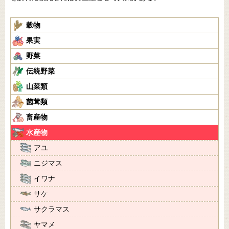
穀物
果実
野菜
伝統野菜
山菜類
菌茸類
畜産物
水産物
アユ
ニジマス
イワナ
サケ
サクラマス
ヤマメ