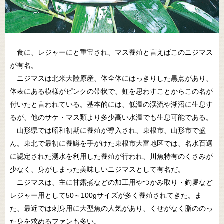
食に、レジャーにと重宝され、マス養殖と言えばこのニジマス
が有名。
ニジマスは北米大陸原産、体全体にはっきりした黒点があり、
体表にある模様がピンクの帯状で、虹を思わすことからこの名が
付いたと言われている。基本的には、低温の渓流や湖沼に生息す
るが、他のサケ・マス類より多少高い水温でも生息可能である。
山形県では昭和初期に養殖が導入され、東根市、山形市で盛
ん。東北で最初に養鱒を手がけた東根市大富地区では、名水百選
に認定された湧水を利用した養殖が行われ、川魚特有のくさみが
少なく、身がしまった美味しいニジマスとして有名だ。
ニジマスは、主に甘露煮などの加工用やつかみ取り・釣堀など
レジャー用として50～100gサイズが多く養殖されてきた。ま
た、最近では刺身用に大型魚の人気があり、くせがなく脂ののっ
た身を求めるファンも多い。