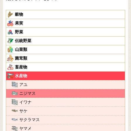
穀物
果実
野菜
伝統野菜
山菜類
菌茸類
畜産物
水産物
アユ
ニジマス
イワナ
サケ
サクラマス
ヤマメ