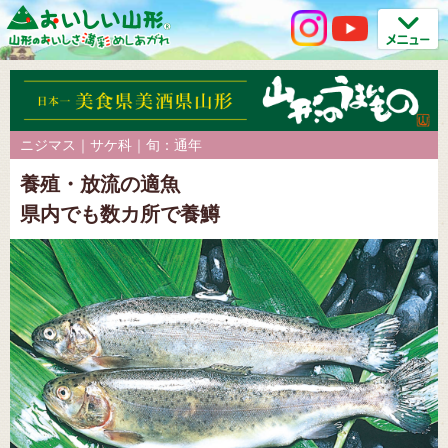
ニジマス｜サケ科｜旬：通年
養殖・放流の適魚
県内でも数カ所で養鱒