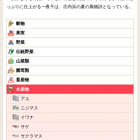
っぷりに仕上がる一夜干は、庄内浜の夏の風物詩となっている。
穀物
果実
野菜
伝統野菜
山菜類
菌茸類
畜産物
水産物
アユ
ニジマス
イワナ
サケ
サクラマス