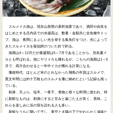
スルメイカ漁は、現在山形県の基幹漁業であり、酒田や由良を
はじめとする庄内浜での水揚高は、数量・金額共に全魚種中トッ
プ。漁は、夜間にまぶしい光を発する集魚灯をつけ、光によって
きたスルメイカを疑似餌のついた針で釣る。
漁期は4～12月だが最盛期は5～7月であることから、別名夏イ
カとも呼ばれる。他にヤリイカも獲れるが、こちらの漁期は1～5
月で、両方合わせると一年中イカが獲れる計算になる。
藩政時代、ほとんど米のとれなかった飛島の年貢はスルメで、
寛文年間には約十万枚ものスルメを藩に納めたという記録も残っ
ている。
刺身、天ぷら、塩辛、一夜干、煮物と様々な料理に使われ、特
に新鮮なものは、刺身にすると甘みと歯ごたえが良く、美味。こ
れらを楽しみに浜の宿を訪れる人も多い。
新鮮なうちに開いて干し、青空と太陽の下でやわらかく滋味た