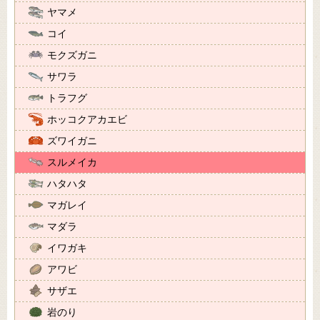
ヤマメ
コイ
モクズガニ
サワラ
トラフグ
ホッコクアカエビ
ズワイガニ
スルメイカ
ハタハタ
マガレイ
マダラ
イワガキ
アワビ
サザエ
岩のり