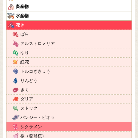
畜産物
水産物
花き
ばら
アルストロメリア
ゆり
紅花
トルコぎきょう
りんどう
きく
ダリア
ストック
パンジー・ビオラ
シクラメン
桜（啓翁桜）