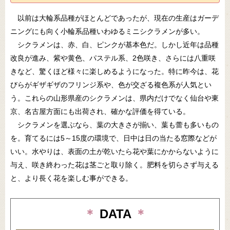
以前は大輪系品種がほとんどであったが、現在の生産はガーデ
ニングにも向く小輪系品種いわゆるミニシクラメンが多い。
シクラメンは、赤、白、ピンクが基本色だ。しかし近年は品種
改良が進み、紫や黄色、パステル系、2色咲き、さらには八重咲
きなど、驚くほど様々に楽しめるようになった。特に昨今は、花
びらがギザギザのフリンジ系や、色が交ざる複色系が人気とい
う。これらの山形県産のシクラメンは、県内だけでなく仙台や東
京、名古屋方面にも出荷され、確かな評価を得ている。
シクラメンを選ぶなら、葉の大きさが揃い、葉も蕾も多いもの
を。育てるには5～15度の環境で、日中は日の当たる窓際などが
いい。水やりは、表面の土が乾いたら花や葉にかからないように
与え、咲き終わった花は茎ごと取り除く。肥料を切らさず与える
と、より長く花を楽しむ事ができる。
＊
DATA
＊