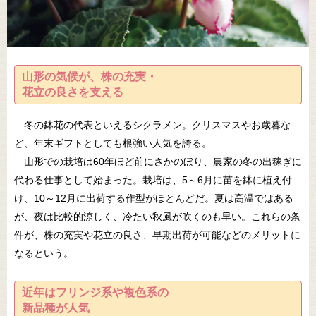
山形の気候が、株の充実・
花立の良さを支える
冬の鉢花の代表といえるシクラメン。クリスマスやお歳暮な
ど、年末ギフトとしても根強い人気を誇る。
山形での栽培は60年ほど前にさかのぼり、農家の冬の出稼ぎに
代わる仕事として始まった。栽培は、5～6月に苗を鉢に植え付
け、10～12月に出荷する作型がほとんどだ。夏は高温ではある
が、夜は比較的涼しく、冷たい秋風が吹くのも早い。これらの条
件が、株の充実や花立の良さ、早期出荷が可能などのメリットに
なるという。
近年はフリンジ系や複色系の
新品種が人気