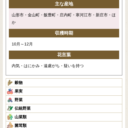
主な産地
山形市・金山町・飯豊町・庄内町・寒河江市・新庄市・ほ
か
収穫時期
10月～12月
花言葉
内気・はにかみ・遠慮がち・疑いを持つ
穀物
果実
野菜
伝統野菜
山菜類
菌茸類