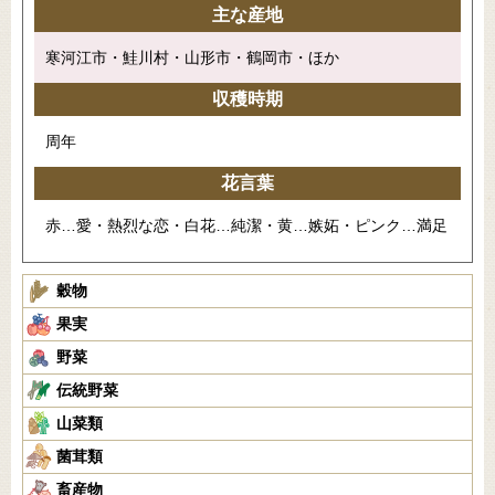
主な産地
寒河江市・鮭川村・山形市・鶴岡市・ほか
収穫時期
周年
花言葉
赤…愛・熱烈な恋・白花…純潔・黄…嫉妬・ピンク…満足
穀物
果実
野菜
伝統野菜
山菜類
菌茸類
畜産物