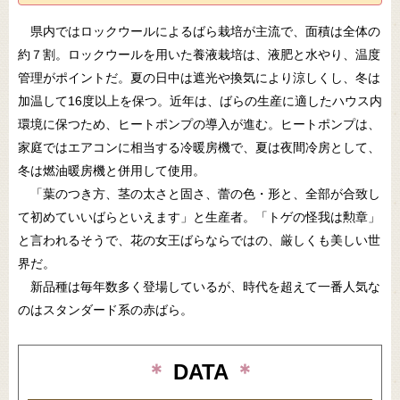
県内ではロックウールによるばら栽培が主流で、面積は全体の
約７割。ロックウールを用いた養液栽培は、液肥と水やり、温度
管理がポイントだ。夏の日中は遮光や換気により涼しくし、冬は
加温して16度以上を保つ。近年は、ばらの生産に適したハウス内
環境に保つため、ヒートポンプの導入が進む。ヒートポンプは、
家庭ではエアコンに相当する冷暖房機で、夏は夜間冷房として、
冬は燃油暖房機と併用して使用。
「葉のつき方、茎の太さと固さ、蕾の色・形と、全部が合致し
て初めていいばらといえます」と生産者。「トゲの怪我は勲章」
と言われるそうで、花の女王ばらならではの、厳しくも美しい世
界だ。
新品種は毎年数多く登場しているが、時代を超えて一番人気な
のはスタンダード系の赤ばら。
＊
DATA
＊