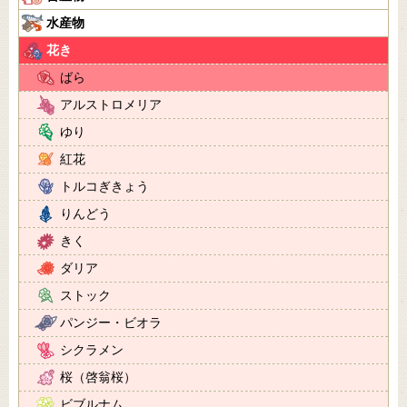
水産物
花き
ばら
アルストロメリア
ゆり
紅花
トルコぎきょう
りんどう
きく
ダリア
ストック
パンジー・ビオラ
シクラメン
桜（啓翁桜）
ビブルナム