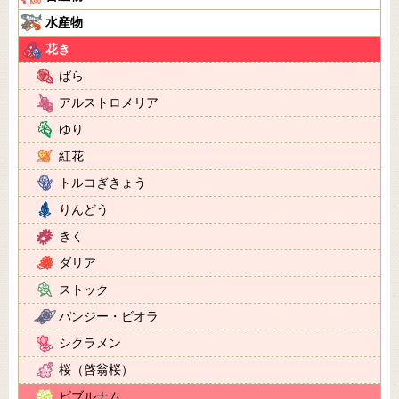
水産物
花き
ばら
アルストロメリア
ゆり
紅花
トルコぎきょう
りんどう
きく
ダリア
ストック
パンジー・ビオラ
シクラメン
桜（啓翁桜）
ビブルナム