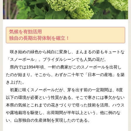
気候を有効活用
独自の長期出荷体制を確立！
咲き始めの緑色から純白に変身し、まんまるの姿もキュートな
「スノーボール」。ブライダルシーンでも人気の花だ。
県内では1994年頃、一軒の農家がこのスノーボールを出荷し
たのが始まり。そこから、わずか二十年で「日本一の産地」を築
き上げた。
初夏に咲くスノーボールだが、芽を出す前の一定期間は、8度
以下の環境が必要という性質がある。そこで寒さには事欠かない
本県の気候とこれまでの花きづくりで培った技術を活用。ハウス
や露地栽培を駆使し、出荷期間が半年以上という、他に例のな
い、山形独自の生産体制を実現したのである。