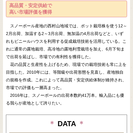
高品質・安定供給で
高い市場評価を獲得
スノーボール産地の西村山地域では、ポット栽培株を使う12～
2月出荷、加温する2～3月出荷、無加温の4月出荷などと、いず
れもビニールハウスを利用する促成栽培技術を活用している。こ
れに通常の露地栽培、高冷地の露地利雪栽培を加え、6月下旬ま
で出荷を延ばし、市場での有利性を獲得した。
花の品質と生産性を上げるため、現場での栽培技術も常に上を
目指した。2010年には、等階級や出荷形態を見直し、産地独自
の規格を作成。これによって高品質・安定供給体制が維持され、
市場での評価も一層高まった。
2016年は、スノーボールの出荷本数約41万本。輸入品にも優
る我らが産地として誇りたい。
＊
DATA
＊