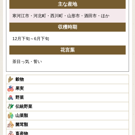
主な産地
寒河江市・河北町・西川町・山形市・酒田市・ほか
収穫時期
12月下旬～6月下旬
花言葉
茶目っ気・誓い
穀物
果実
野菜
伝統野菜
山菜類
菌茸類
畜産物