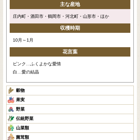
主な産地
庄内町・酒田市・鶴岡市・河北町・山形市・ほか
収穫時期
10月～1月
花言葉
ピンク…ふくよかな愛情
白…愛の結晶
穀物
果実
野菜
伝統野菜
山菜類
菌茸類