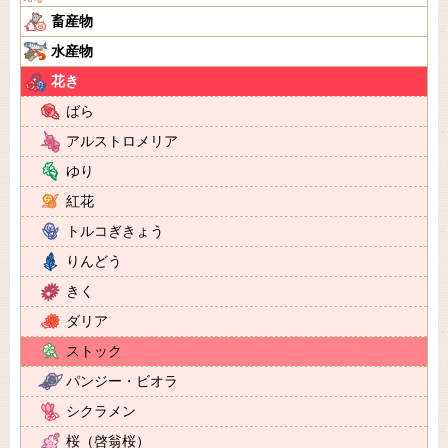
畜産物
水産物
花き
ばら
アルストロメリア
ゆり
紅花
トルコぎきょう
りんどう
きく
ダリア
ストック
パンジー・ビオラ
シクラメン
桜（啓翁桜）