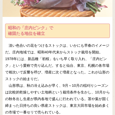
昭和の「庄内ピンク」で
確固たる地位を確立
淡い色合いの花をつけるストックは、いかにも早春のイメージ
だ。庄内地域では、昭和40年代末からストック栽培を開始。
1978年には、新品種「初桜」をいち早く取り入れ、「庄内ピン
ク」という愛称で売り込んだ。すると仙台、東京、札幌の各市場
で相次いで反響を呼び、増産に次ぐ増産となった。これが山形の
ストックの始まりだ。
山形県は、秋の冷え込みが早く、9月～10月の稲刈りシーズン
は比較的乾燥しやすい土地柄という栽培条件を生かし、10月から
の秋冬出し生産が県内各地で盛んに行われている。茎や葉が固く
締まった日持ちの良い県産ストックは、東京大田市場を始め多く
の市場で一番セリで売られている。