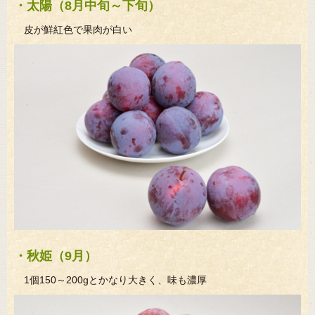
・太陽（8月中旬～下旬）
皮が鮮紅色で果肉が白い
・秋姫（9月）
1個150～200gとかなり大きく、味も濃厚