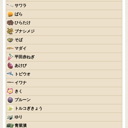
サワラ
ばら
ひらたけ
ブナシメジ
そば
マダイ
平田赤ねぎ
あけび
トビウオ
イワナ
きく
プルーン
トルコぎきょう
ゆり
青菜漬