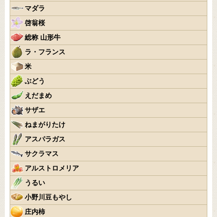
マダラ
啓翁桜
総称 山形牛
ラ・フランス
米
ぶどう
えだまめ
サザエ
ねまがりたけ
アスパラガス
サクラマス
アルストロメリア
うるい
小野川豆もやし
庄内柿