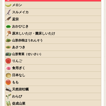
メロン
スルメイカ
孟宗
おかひじき
原木しいたけ・菌床しいたけ
山形赤根ほうれんそう
あさつき
山形青菜（せいさい）
りんご
食用ぎく
日本なし
もも
天然岩牡蠣
わらび
促成山菜