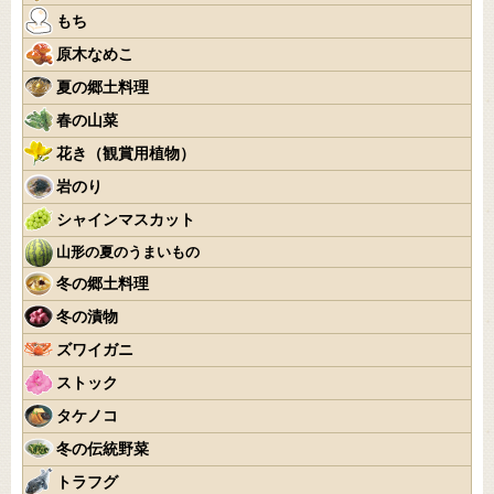
もち
原木なめこ
夏の郷土料理
春の山菜
花き（観賞用植物）
岩のり
シャインマスカット
山形の夏のうまいもの
冬の郷土料理
冬の漬物
ズワイガニ
ストック
タケノコ
冬の伝統野菜
トラフグ