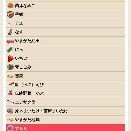
菌床なめこ
芋煮
アユ
なす
やまがた紅王
にら
いちご
青こごみ
雪菜
紅（べに）えび
伝統野菜 かぶ
ニジサクラ
原木まいたけ・菌床まいたけ
やまがた地鶏
すもも