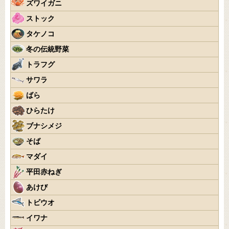
ズワイガニ
ストック
タケノコ
冬の伝統野菜
トラフグ
サワラ
ばら
ひらたけ
ブナシメジ
そば
マダイ
平田赤ねぎ
あけび
トビウオ
イワナ