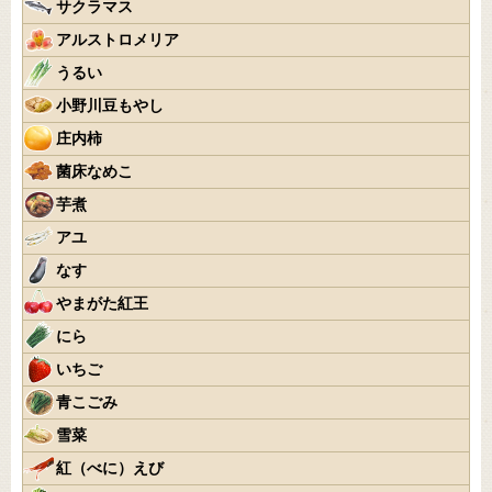
サクラマス
アルストロメリア
うるい
小野川豆もやし
庄内柿
菌床なめこ
芋煮
アユ
なす
やまがた紅王
にら
いちご
青こごみ
雪菜
紅（べに）えび