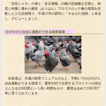
「赤笹シャモ」の雄と「名古屋種」の雌の交雑種を父鶏と、肉
質と肉量に優れた横斑（おうはん）プロマスロック種の母鶏を交
配した三元交雑鶏で、平成17年の酉年に「やまがた地鶏」と命名
し、デビューしました。
生産者は、共通の飼育マニュアルのもと、平飼いでのびのびと
自由運動ができる環境で、通常50日で出荷するブロイラーの倍以
上となる120日間という長い時間をかけ、愛情を込めて1羽1羽丁
寧に育てられています。