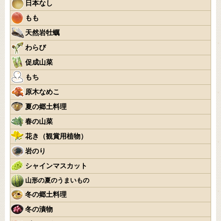
日本なし
もも
天然岩牡蠣
わらび
促成山菜
もち
原木なめこ
夏の郷土料理
春の山菜
花き（観賞用植物）
岩のり
シャインマスカット
山形の夏のうまいもの
冬の郷土料理
冬の漬物