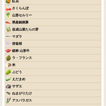
紅花
さくらんぼ
山形セルリー
県産銘柄豚
促成山菜たらの芽
マダラ
啓翁桜
総称 山形牛
ラ・フランス
米
ぶどう
えだまめ
サザエ
ねまがりたけ
アスパラガス