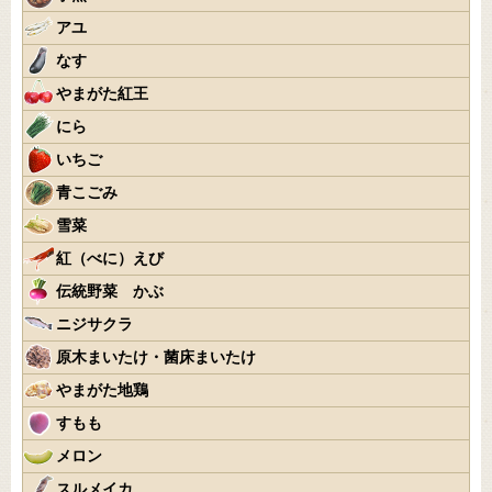
アユ
なす
やまがた紅王
にら
いちご
青こごみ
雪菜
紅（べに）えび
伝統野菜 かぶ
ニジサクラ
原木まいたけ・菌床まいたけ
やまがた地鶏
すもも
メロン
スルメイカ