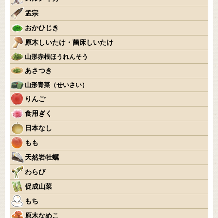
孟宗
おかひじき
原木しいたけ・菌床しいたけ
山形赤根ほうれんそう
あさつき
山形青菜（せいさい）
りんご
食用ぎく
日本なし
もも
天然岩牡蠣
わらび
促成山菜
もち
原木なめこ