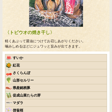
〈トビウオの焼き干し〉
軽くあぶって醤油につけてお召しあがりください。
噛みしめるほどにジュワッと旨みが出てきます。
すいか
紅花
さくらんぼ
山形セルリー
県産銘柄豚
促成山菜たらの芽
マダラ
啓翁桜