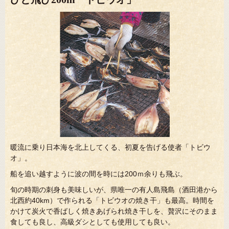
暖流に乗り日本海を北上してくる、初夏を告げる使者「トビウ
オ」。
船を追い越すように波の間を時には200ｍ余りも飛ぶ。
旬の時期の刺身も美味しいが、県唯一の有人島飛島（酒田港から
北西約40km）で作られる「トビウオの焼き干」も最高。時間を
かけて炭火で香ばしく焼きあげられ焼き干しを、贅沢にそのまま
食しても良し、高級ダシとしても使用しても良い。