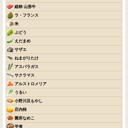
総称 山形牛
ラ・フランス
米
ぶどう
えだまめ
サザエ
ねまがりたけ
アスパラガス
サクラマス
アルストロメリア
うるい
小野川豆もやし
庄内柿
菌床なめこ
芋煮