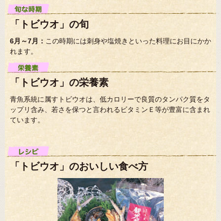
「トビウオ」の旬
6月～7月：
この時期には刺身や塩焼きといった料理にお目にかか
れます。
「トビウオ」の栄養素
青魚系統に属すトビウオは、低カロリーで良質のタンパク質をタ
ップリ含み、若さを保つと言われるビタミンＥ等が豊富に含まれ
ています。
「トビウオ」のおいしい食べ方