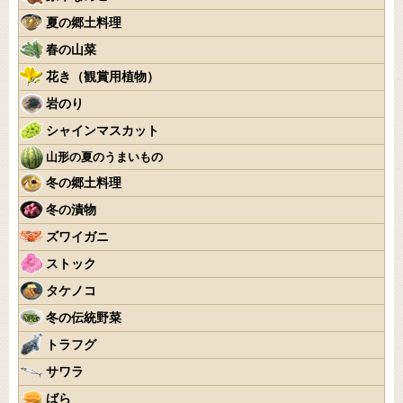
夏の郷土料理
春の山菜
花き（観賞用植物）
岩のり
シャインマスカット
山形の夏のうまいもの
冬の郷土料理
冬の漬物
ズワイガニ
ストック
タケノコ
冬の伝統野菜
トラフグ
サワラ
ばら