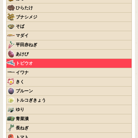
ひらたけ
ブナシメジ
そば
マダイ
平田赤ねぎ
あけび
トビウオ
イワナ
きく
プルーン
トルコぎきょう
ゆり
青菜漬
長ねぎ
トマト