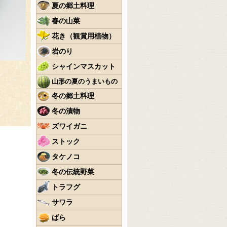
夏の郷土料理
春の山菜
花き（観賞用植物）
岩のり
シャインマスカット
山形の夏のうまいもの
冬の郷土料理
冬の漬物
ズワイガニ
ストック
タケノコ
冬の伝統野菜
トラフグ
サワラ
ばら