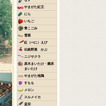
やまがた紅王
にら
いちご
青こごみ
雪菜
紅（べに）えび
伝統野菜 かぶ
ニジサクラ
原木まいたけ・菌床
まいたけ
やまがた地鶏
すもも
メロン
スルメイカ
孟宗