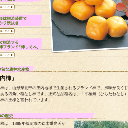
内柿」
内柿は、山形県北部の庄内地域で生産されるブランド柿で、風味が良く
りある四角い種なし柿です。正式な品種名は、「平核無（ひらたねなし
渋柿の王様と言われています。
柿は、1885年鶴岡市の鈴木重光氏が