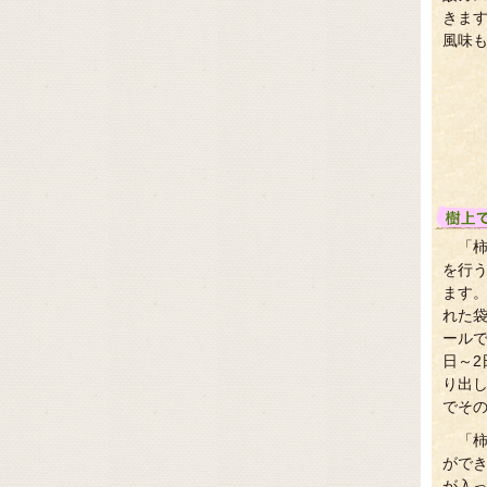
きま
風味
「
を行
ます
れた
ールで
日～
り出
でそ
「
がで
が入