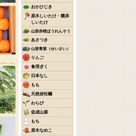
おかひじき
原木しいたけ・菌床
しいたけ
山形赤根ほうれんそう
あさつき
山形青菜（せいさい）
りんご
食用ぎく
日本なし
もも
天然岩牡蠣
わらび
促成山菜
もち
原木なめこ