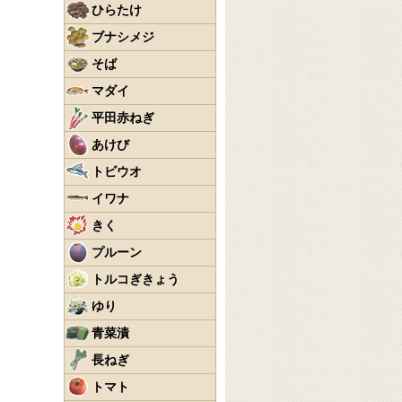
ひらたけ
ブナシメジ
そば
マダイ
平田赤ねぎ
あけび
トビウオ
イワナ
きく
プルーン
トルコぎきょう
ゆり
青菜漬
長ねぎ
トマト