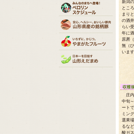
新潟
とこ
まりと
の酒
らい受
年に
原凞
無（
いま
庄内
中旬
ート
ミン
選果
るな
酸ガ