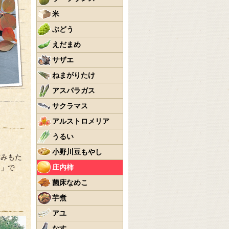
米
ぶどう
えだまめ
サザエ
ねまがりたけ
アスパラガス
サクラマス
アルストロメリア
うるい
小野川豆もやし
甘みもた
庄内柿
）」で
菌床なめこ
芋煮
アユ
なす