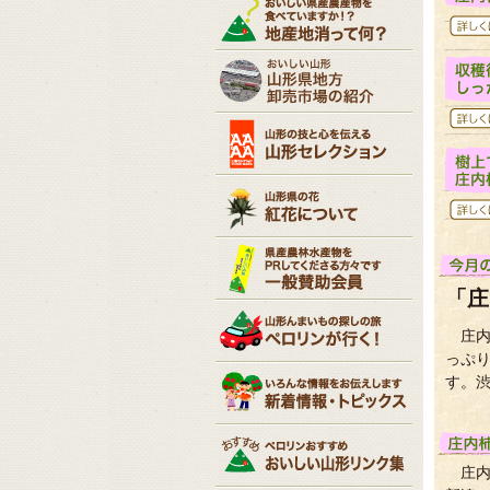
「庄
庄
っぷ
す。
庄内