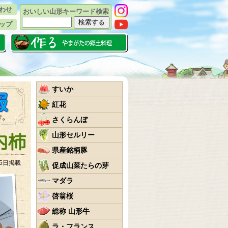
わせ
おいしい山形キーワード検索
ップ
すいか
紅花
さくらんぼ
山形セルリー
県産銘柄豚
25日掲載
促成山菜たらの芽
マダラ
啓翁桜
総称 山形牛
ラ・フランス