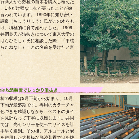
の行商人から数種の苗木を購入し植えた
ろ、1本だけ種なし柿が実ったことが始
言われています。 1890年に知り合い
井調良（ちょうりょう）氏がこの木をも
け、積極的に育て始めました。 1909
酒井調良氏が渋抜きについて東京大学の
（はらひろし）氏に相談した際、「平核
ひらたねなし）」との名前を受けたと言
す。
柿の収穫は9月下旬から始まり、10月
～下旬が最盛期です。専用のカラーチャ
で色づきを確認しながら、ベストのタイ
グを見計らって丁寧に収穫します。共同
場では、光センサーを使ってサイズを計
ど手早く選別。その後、アルコールと炭
スを併用した大規模な脱渋装置で渋を抜