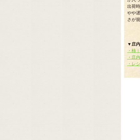
出荷
やや遅
さが
▼庄
・柿
・庄内柿 
・レ