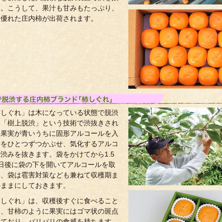
す。こうして、果汁も甘みもたっぷり、
も優れた庄内柿が出荷されます。
柿しぐれ」は木になっている状態で脱渋
う「樹上脱渋」という技術で渋抜きされ
。果実が青いうちに固形アルコールを入
袋をひとつずつかぶせ、気化するアルコ
渋みを抜きます。袋をかけてから1.5
2日後に袋の下を開いてアルコールを取
し、袋は雹害対策なども兼ねて収穫期ま
のままにしておきます。
柿しぐれ」は、収穫後すぐに食べること
き、甘柿のように果実にはゴマ状の斑点
っており、パリパリの食感を持ちます。