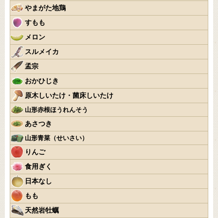
やまがた地鶏
すもも
メロン
スルメイカ
孟宗
おかひじき
原木しいたけ・菌床しいたけ
山形赤根ほうれんそう
あさつき
山形青菜（せいさい）
りんご
食用ぎく
日本なし
もも
天然岩牡蠣