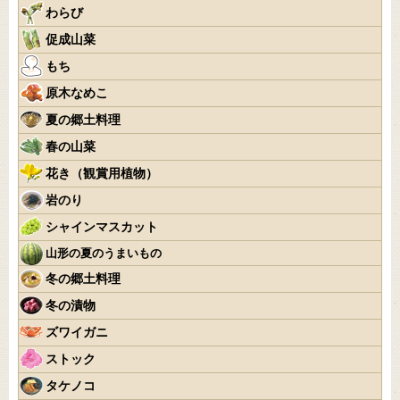
わらび
促成山菜
もち
原木なめこ
夏の郷土料理
春の山菜
花き（観賞用植物）
岩のり
シャインマスカット
山形の夏のうまいもの
冬の郷土料理
冬の漬物
ズワイガニ
ストック
タケノコ