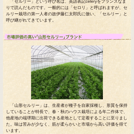
「セルリー」という呼び名は、英語表記celeryをフランスなま
りで読んだものです。一般的には「セロリ」と呼ばれますが、セ
ルリー栽培の第一人者の故伊藤仁太郎氏に倣い、「セルリー」と
呼び継がれてきています。
「山形セルリー」は、生産者が種子を自家採種し、形質を保持
していることが特長で、春・秋のハウス栽培による年二作体で、
他産地の端堺期に出荷できる産地として定着することに至りまし
た。味は苦みが少なく、筋が柔らかいと市場から高い評価を得て
います。