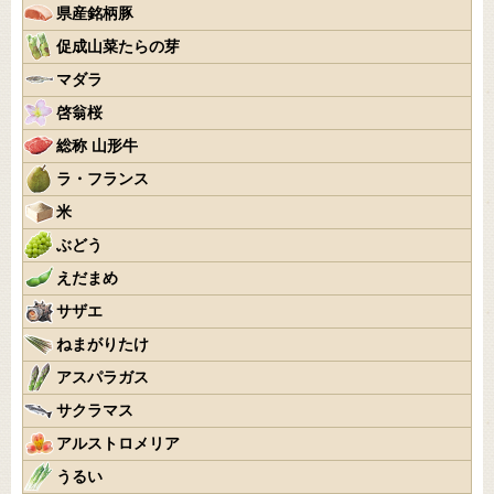
県産銘柄豚
促成山菜たらの芽
マダラ
啓翁桜
総称 山形牛
ラ・フランス
米
ぶどう
えだまめ
サザエ
ねまがりたけ
アスパラガス
サクラマス
アルストロメリア
うるい