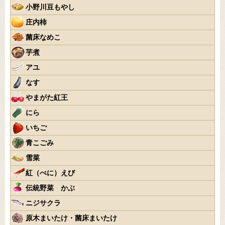
小野川豆もやし
庄内柿
菌床なめこ
芋煮
アユ
なす
やまがた紅王
にら
いちご
青こごみ
雪菜
紅（べに）えび
伝統野菜 かぶ
ニジサクラ
原木まいたけ・菌床まいたけ