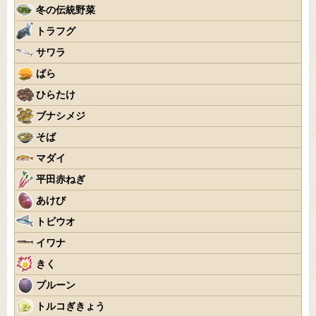
冬の伝統野菜
トラフグ
サワラ
ばら
ひらたけ
ブナシメジ
そば
マダイ
平田赤ねぎ
あけび
トビウオ
イワナ
きく
プルーン
トルコぎきょう