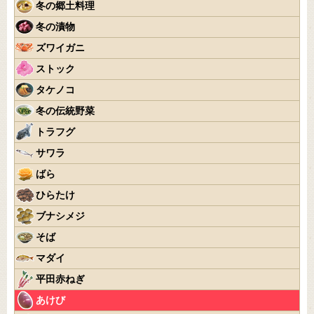
冬の郷土料理
冬の漬物
ズワイガニ
ストック
タケノコ
冬の伝統野菜
トラフグ
サワラ
ばら
ひらたけ
ブナシメジ
そば
マダイ
平田赤ねぎ
あけび