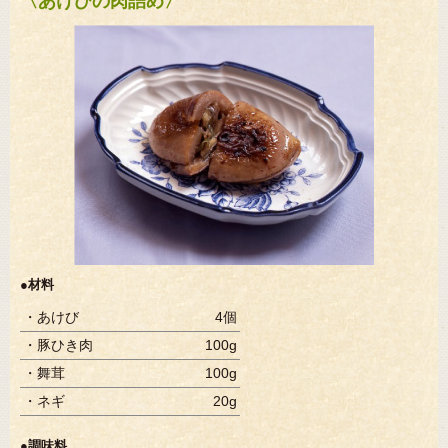
〈あけびの肉詰め〉
●材料
・あけび
4個
・豚ひき肉
100g
・舞茸
100g
・ネギ
20g
●調味料