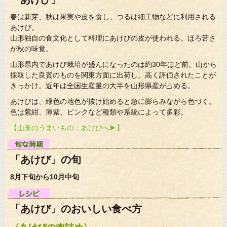
春は新芽、秋は果実や皮を食し、つるは細工物などに利用される
あけび。
山形独自の食文化として料理にあけびの皮が使われる。ほろ苦さ
が秋の味覚。
山形県内であけび栽培が盛んになったのは約30年ほど前。山から
採取した良質のものを関東方面に出荷し、高く評価されたことが
きっかけ。近年は全国生産量の大半を山形県産が占める。
あけびは、緑色の地色が抜け始めると急に膨らみながら色づく。
色は紫紺、薄紫、ピンクなど種類や系統によって多彩。
【山形のうまいもの：あけびへ 】
「あけび」の旬
8月下旬から10月中旬
「あけび」のおいしい食べ方