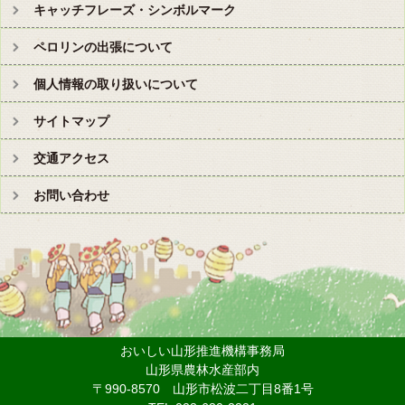
キャッチフレーズ・シンボルマーク
ペロリンの出張について
個人情報の取り扱いについて
サイトマップ
交通アクセス
お問い合わせ
おいしい山形推進機構事務局
山形県農林水産部内
〒990-8570 山形市松波二丁目8番1号