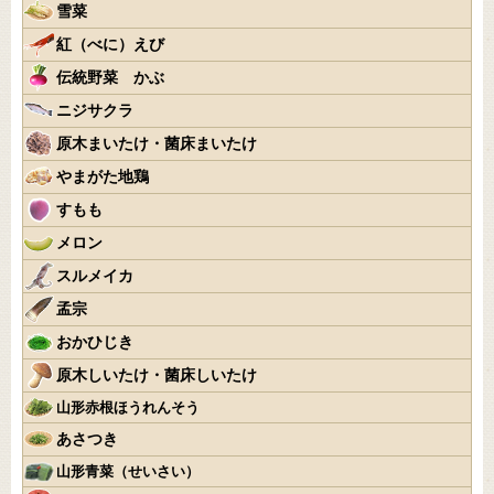
雪菜
紅（べに）えび
伝統野菜 かぶ
ニジサクラ
原木まいたけ・菌床まいたけ
やまがた地鶏
すもも
メロン
スルメイカ
孟宗
おかひじき
原木しいたけ・菌床しいたけ
山形赤根ほうれんそう
あさつき
山形青菜（せいさい）