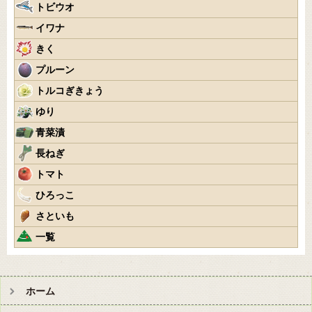
トビウオ
イワナ
きく
プルーン
トルコぎきょう
ゆり
青菜漬
長ねぎ
トマト
ひろっこ
さといも
一覧
ホーム