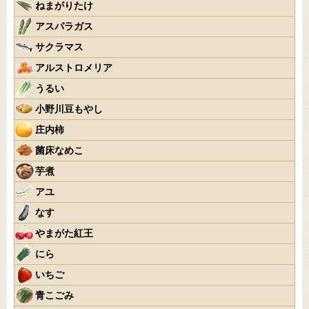
ねまがりたけ
アスパラガス
サクラマス
アルストロメリア
うるい
小野川豆もやし
庄内柿
菌床なめこ
芋煮
アユ
なす
やまがた紅王
にら
いちご
青こごみ