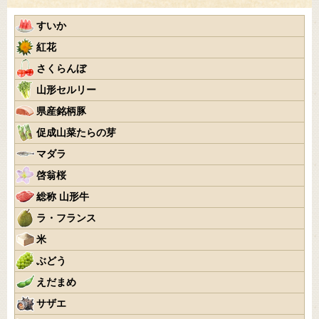
すいか
紅花
さくらんぼ
山形セルリー
県産銘柄豚
促成山菜たらの芽
マダラ
啓翁桜
総称 山形牛
ラ・フランス
米
ぶどう
えだまめ
サザエ