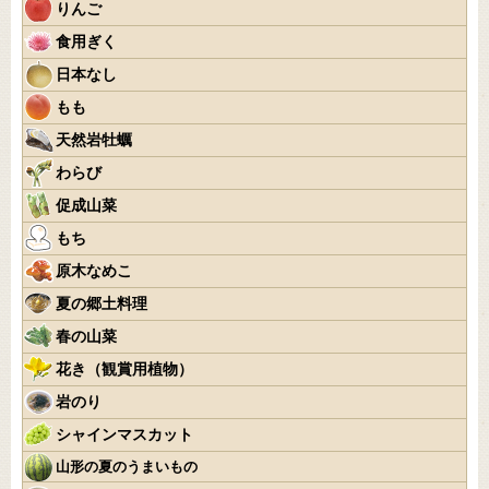
りんご
食用ぎく
日本なし
もも
天然岩牡蠣
わらび
促成山菜
もち
原木なめこ
夏の郷土料理
春の山菜
花き（観賞用植物）
岩のり
シャインマスカット
山形の夏のうまいもの